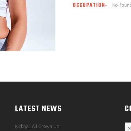
OCCUPATION
no-foun
LATEST NEWS
C
N
Kickball All Grown Up