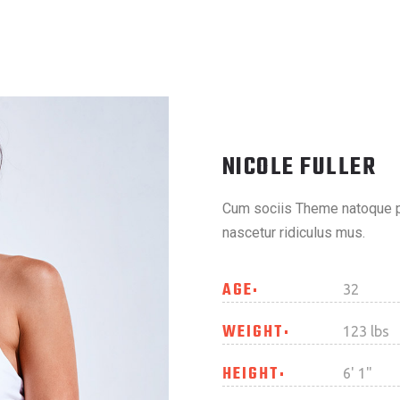
NICOLE FULLER
Cum sociis Theme natoque pe
nascetur ridiculus mus.
AGE
32
WEIGHT
123 lbs
HEIGHT
6' 1"