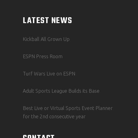
LATEST NEWS
Kickball All Grown Up
ESPN Press Room
Turf Wars Live on ESPN
Adult Sports League Builds its Base
Best Live or Virtual Sports Event Planner
for the 2nd consecutive year