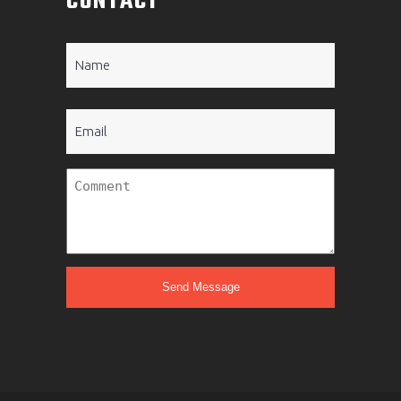
CONTACT
Name
(Required)
Email
Untitled